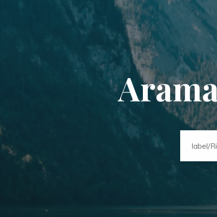
A
r
a
m